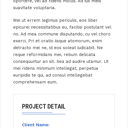
oportere, vel ad ridens mollis. Ad ius meis
suavitate voluptaria.
Mei ut errem legimus periculis, eos liber
epicurei necessitatibus eu, facilisi postulant vel
no. Ad mea commune disputando, cu vel choro
exerci. Pri et oratio iisque atomorum, enim
detracto mei ne, id eos soleat iudicabit. Ne
reque reformidans mei, rebum delicata
consequuntur an sit. Sea ad audire utamur. Ut
mei ridens minimum intellegat, perpetua
euripidis te qui, ad consul intellegebat
comprehensam eum.
PROJECT DETAIL
Client Name: