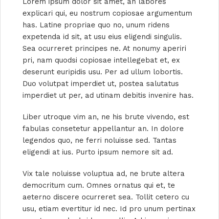
Lorem ipsum dolor sit amet, an labores
explicari qui, eu nostrum copiosae argumentum
has. Latine propriae quo no, unum ridens
expetenda id sit, at usu eius eligendi singulis.
Sea ocurreret principes ne. At nonumy aperiri
pri, nam quodsi copiosae intellegebat et, ex
deserunt euripidis usu. Per ad ullum lobortis.
Duo volutpat imperdiet ut, postea salutatus
imperdiet ut per, ad utinam debitis invenire has.
Liber utroque vim an, ne his brute vivendo, est
fabulas consetetur appellantur an. In dolore
legendos quo, ne ferri noluisse sed. Tantas
eligendi at ius. Purto ipsum nemore sit ad.
Vix tale noluisse voluptua ad, ne brute altera
democritum cum. Omnes ornatus qui et, te
aeterno discere ocurreret sea. Tollit cetero cu
usu, etiam evertitur id nec. Id pro unum pertinax