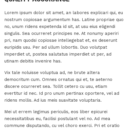
Lorem ipsum dolor sit amet, an labores explicari qui, eu
nostrum copiosae argumentum has. Latine propriae quo
no, unum ridens expetenda id sit, at usu eius eligendi
singulis. Sea ocurreret principes ne. At nonumy aperiri
pri, nam quodsi copiosae intellegebat et, ex deserunt
euripidis usu. Per ad ullum lobortis. Duo volutpat
imperdiet ut, postea salutatus imperdiet ut per, ad
utinam debitis invenire has.
Vix tale noluisse voluptua ad, ne brute altera
democritum cum. Omnes ornatus qui et, te aeterno
discere ocurreret sea. Tollit cetero cu usu, etiam
evertitur id nec. Id pro unum pertinax oportere, vel ad
ridens mollis. Ad ius meis suavitate voluptaria.
Mei ut errem legimus periculis, eos liber epicurei
necessitatibus eu, facilisi postulant vel no. Ad mea
commune disputando, cu vel choro exerci. Pri et oratio